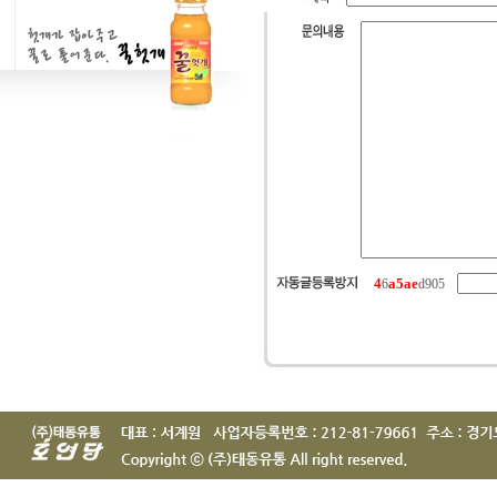
4
a
5
a
e
6
d905