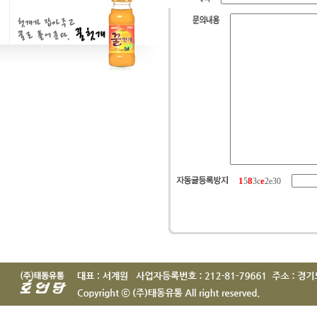
1
8
e
5
3c
2e30