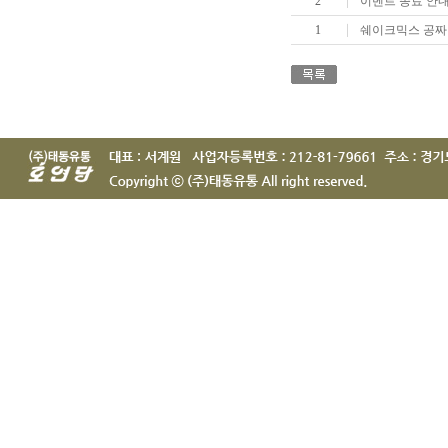
2
이벤트 종료 안
1
쉐이크믹스 공짜