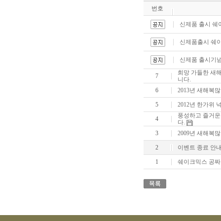
번호
신제품 출시 쉐
신제품출시 쉐
신제품 출시기념
희망 가들한 새
7
니다.
6
2013년 새해복
5
2012년 한가위
풍성하고 즐거운
4
다.
3
2009년 새해복
2
이벤트 종료 안
1
쉐이크믹스 공짜