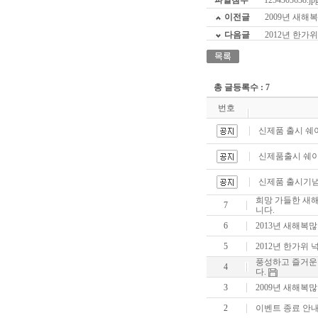
파일첨부
1254303638.jp
이전글
2009년 새
다음글
2012년 한가
총 글등록수 : 7
번호
신제품 출시 쉐
신제품출시 쉐
신제품 출시기념
희망 가들한 새
7
니다.
6
2013년 새해복
5
2012년 한가위
풍성하고 즐거운
4
다.
3
2009년 새해복
2
이벤트 종료 안